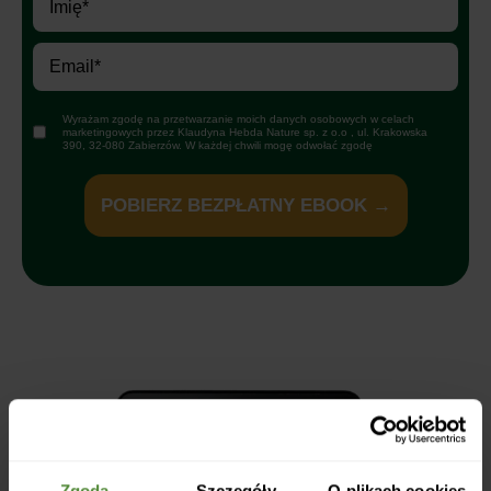
Wyrażam zgodę na przetwarzanie moich danych osobowych w celach
marketingowych przez Klaudyna Hebda Nature sp. z o.o , ul. Krakowska
390, 32-080 Zabierzów. W każdej chwili mogę odwołać zgodę
POBIERZ BEZPŁATNY EBOOK →
Zgoda
Szczegóły
O plikach cookies