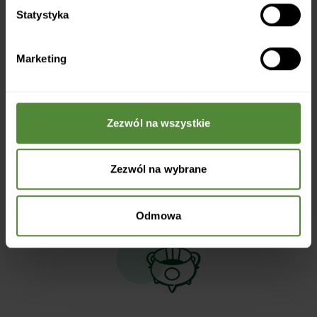
Statystyka
Co znajdziesz
Marketing
w e-booku?
Zezwól na wszystkie
Zezwól na wybrane
które wspierają
Przepisy na domowe syropy i napary,
Odmowa
walkę z katarem.